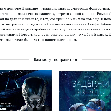
и о докторе Павлыше – традиционная космическая фантастика:
чения на загадочных планетах, встречи с иной жизнью. Роман «П
л на далекой планете, и тех, кто пришел к ним на помощь. В пов
м: потратить ли годы своей жизни на достижение Альфы Лебедя 
кий дух и беглецы» корабль терпит крушение, а единственно в
нетянами. Повесть «Белое платье Золушки» – о любви. В мирах К
го мы хотели бы видеть в нашем настоящем.
Вам могут понравиться