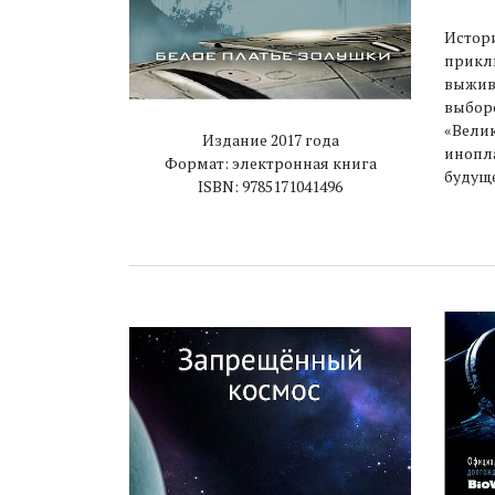
Истори
приклю
выжива
выборо
«Вели
Издание 2017 года
инопла
Формат: электронная книга
будуще
ISBN: 9785171041496