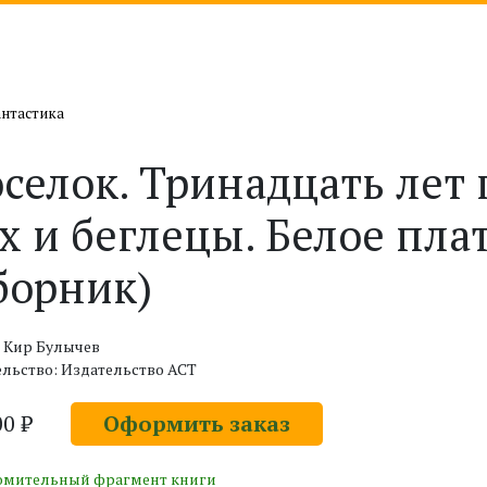
антастика
селок. Тринадцать лет 
х и беглецы. Белое пла
борник)
 Кир Булычев
льство: Издательство АСТ
00 ₽
Оформить заказ
омительный фрагмент книги