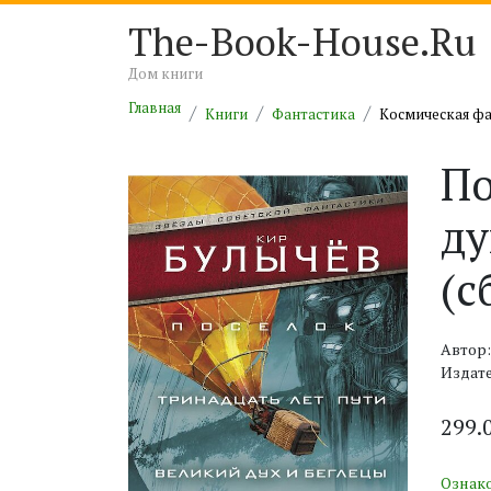
The-Book-House.Ru
Дом книги
Главная
Книги
Фантастика
Космическая ф
По
ду
(с
Автор:
Издате
299.
Ознак