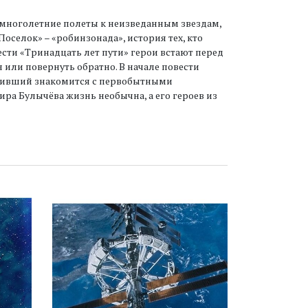
 многолетние полеты к неизведанным звездам,
оселок» – «робинзонада», история тех, кто
ести «Тринадцать лет пути» герои встают перед
или повернуть обратно. В начале повести
ыживший знакомится с первобытными
ира Булычёва жизнь необычна, а его героев из