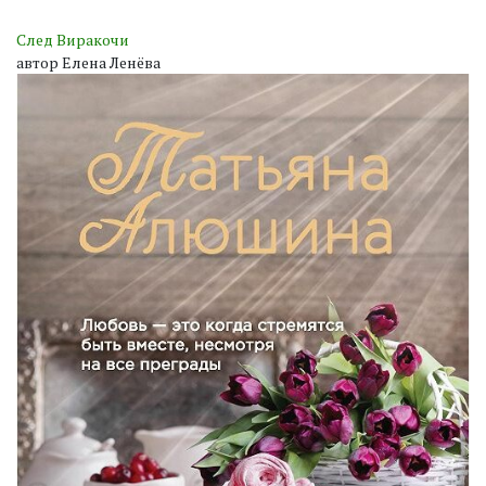
След Виракочи
автор Елена Ленёва