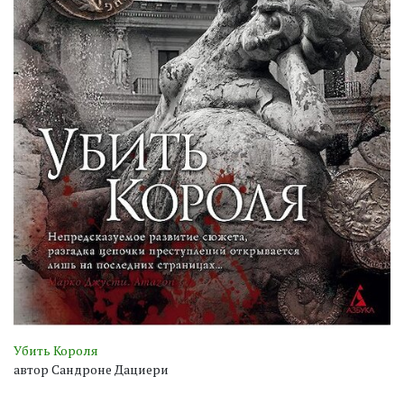
Убить Короля
автор Сандроне Дациери