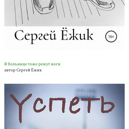
В больнице тоже режут ноги
автор Сергей Ёжик