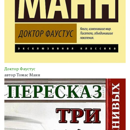
Доктор Фаустус
автор Томас Манн