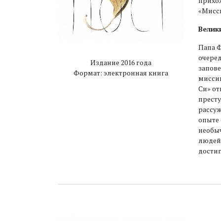
прихож
«Мисси
Велики
Папа Ф
очере
Издание 2016 года
запове
Формат: электронная книга
миссию
Си» от
престу
рассуж
опыте 
необыч
людей,
дости