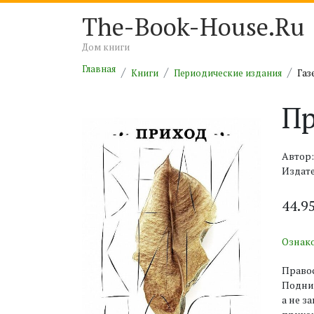
The-Book-House.Ru
Дом книги
Главная
Книги
Периодические издания
Газ
Пр
Автор:
Издате
44.9
Ознак
Правос
Подни
а не з