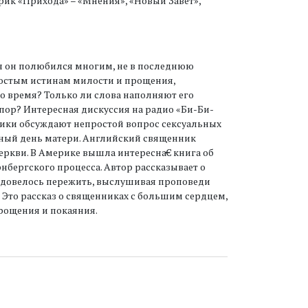
рик «Прихода» – «Мнения», «Новый Завет»,
емя он полюбился многим, не в последнюю
остым истинам милости и прощения,
то время? Только ли слова наполняют его
пор? Интересная дискуссия на радио «Би-Би-
тники обсуждают непростой вопрос сексуальных
нный день матери. Английский священник
еркви. В Америке вышла интересна€ книга об
бергского процесса. Автор рассказывает о
м довелось пережить, выслушивая проповеди
Это рассказ о священниках с большим сердцем,
рощения и покаяния.