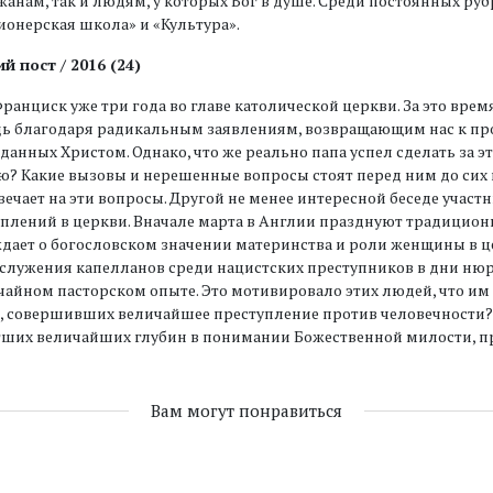
анам, так и людям, у которых Бог в душе. Среди постоянных руб
онерская школа» и «Культура».
й пост / 2016 (24)
ранциск уже три года во главе католической церкви. За это вр
дь благодаря радикальным заявлениям, возвращающим нас к пр
данных Христом. Однако, что же реально папа успел сделать за э
? Какие вызовы и нерешенные вопросы стоят перед ним до сих 
вечает на эти вопросы. Другой не менее интересной беседе учас
плений в церкви. Вначале марта в Англии празднуют традицио
дает о богословском значении материнства и роли женщины в ц
служения капелланов среди нацистских преступников в дни нюрн
айном пасторском опыте. Это мотивировало этих людей, что и
 совершивших величайшее преступление против человечности? 
гших величайших глубин в понимании Божественной милости, п
Вам могут понравиться