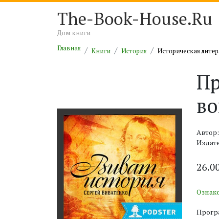
The-Book-House.Ru
Дом книги
Главная
Книги
История
Историческая литер
Пр
во
Автор
Издате
26.0
Ознак
Програ