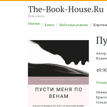
The-Book-House.Ru
Дом книги
Главная
Книги
Любовные романы
Коротки
Пу
Автор
Издате
49.9
Ознак
Оливия
Кристо
только