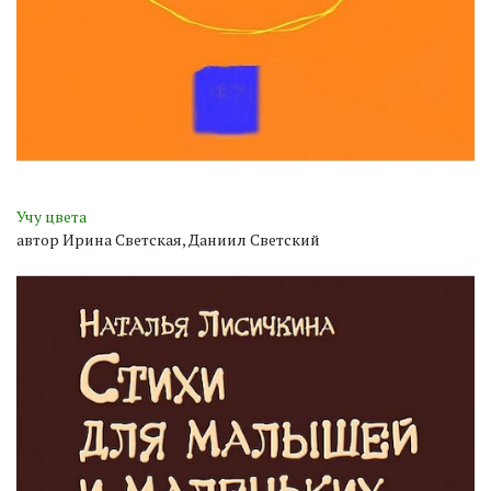
Учу цвета
автор Ирина Светская, Даниил Светский