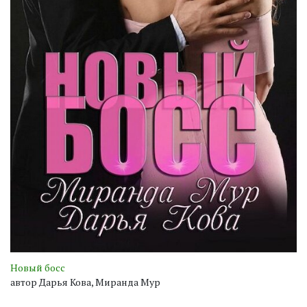
Новый босс
автор Дарья Кова, Миранда Мур