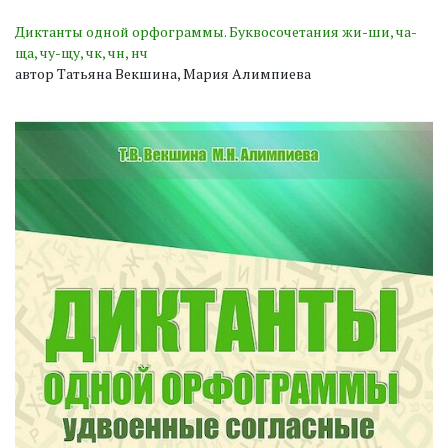
Диктанты одной орфограммы. Буквосочетания жи-ши, ча-
ща, чу-щу, чк, чн, нч
автор Татьяна Векшина, Мария Алимпиева