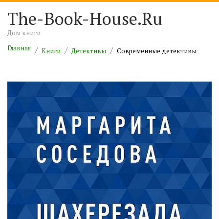
The-Book-House.Ru
Дом книги
Главная
Книги
Детективы
Современные детективы