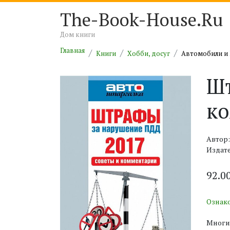
The-Book-House.Ru
Дом книги
Главная
Книги
Хобби, досуг
Автомобили и
Шт
к
Автор:
Издате
92.0
Ознак
Многие