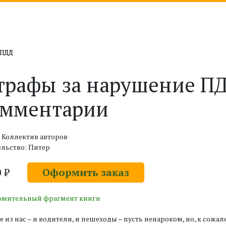
 ПДД
рафы за нарушение ПДД
омментарии
 Коллектив авторов
льство: Питер
0 ₽
Оформить заказ
омительный фрагмент книги
 из нас – и водители, и пешеходы – пусть ненароком, но, к сож