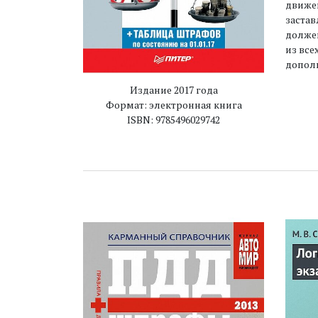
движен
застав
должен
из все
дополн
Издание 2017 года
Формат: электронная книга
ISBN: 9785496029742