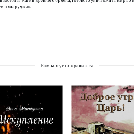
ивостоять магии древнего ордена, готового уничтожить мир во и
ги о халруджи».
Вам могут понравиться