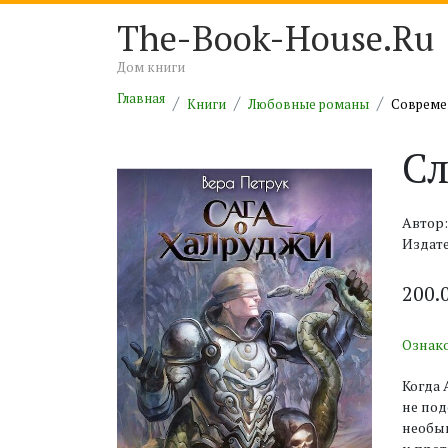
The-Book-House.Ru
Дом книги
Главная
Книги
Любовные романы
Совреме
Сл
Автор:
Издат
200.
Ознак
Когда 
не под
необык