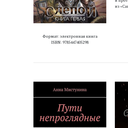
и прот
из «Са
Формат: электронная книга
ISBN: 9785447405298