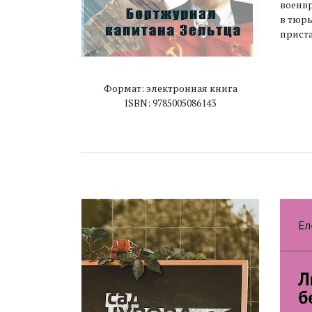
военвр
в тюрь
приста
Формат: электронная книга
ISBN: 9785005086143