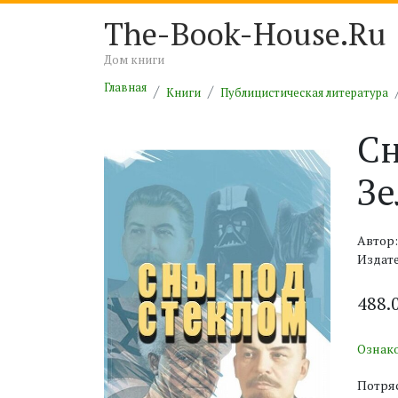
The-Book-House.Ru
Дом книги
Главная
Книги
Публицистическая литература
Сн
Зе
Автор:
Издат
488.
Ознак
Потряс