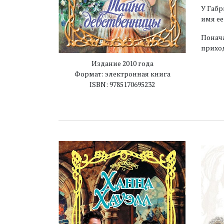
У Габр
имя ее
Понача
прихо
Издание 2010 года
Формат: электронная книга
ISBN: 9785170695232