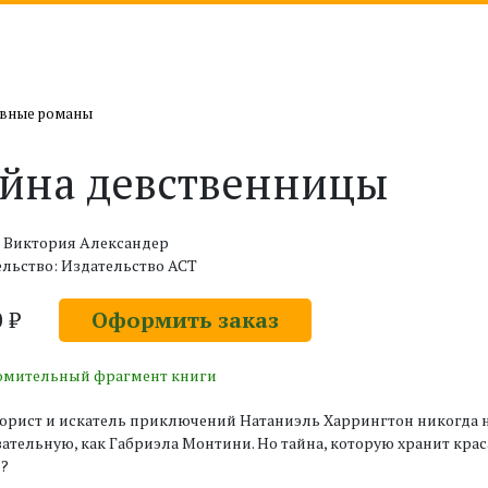
овные романы
йна девственницы
: Виктория Александер
льство: Издательство АСТ
0 ₽
Оформить заказ
омительный фрагмент книги
юрист и искатель приключений Натаниэль Харрингтон никогда н
ательную, как Габриэла Монтини. Но тайна, которую хранит краса
я?