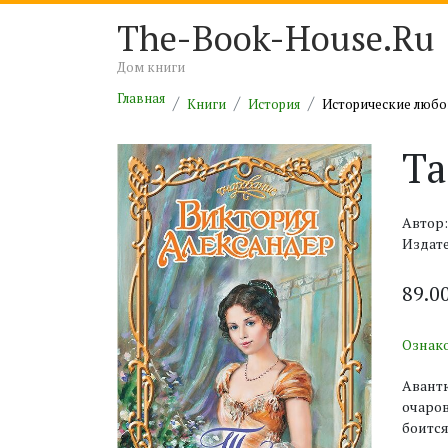
The-Book-House.Ru
Дом книги
Главная
Книги
История
Исторические люб
Та
Автор
Издате
89.0
Ознак
Авант
очаров
боитс