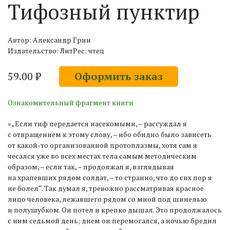
Тифозный пунктир
Автор: Александр Грин
Издательство: ЛитРес: чтец
59.00 ₽
Оформить заказ
Ознакомительный фрагмент книги
«„Если тиф передается насекомыми, – рассуждал я
с отвращением к этому слову, – ибо обидно было зависеть
от какой-то организованной протоплазмы, хотя сам я
чесался уже во всех местах тела самым методическим
образом, – если так, – продолжал я, взглядывая
на храпевших рядом солдат, – то странно, что до сих пор я
не болел“. Так думал я, тревожно рассматривая красное
лицо человека, лежавшего рядом со мной под шинелью
и полушубком. Он потел и крепко дышал. Это продолжалось
с ним седьмой день; днем он перемогался, а ночью бредил