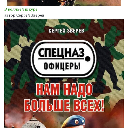
В волчьей шкуре
автор Сергей Зверев