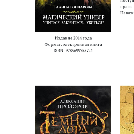
поступ
врага 
Неважн
Издание 2014 года
Формат: электронная книга
ISBN: 9785699755721