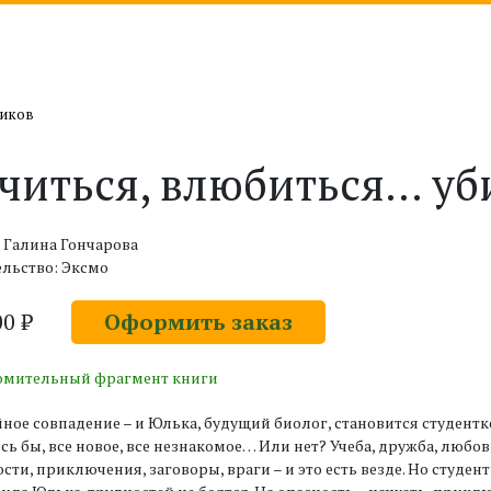
ников
читься, влюбиться… уб
 Галина Гончарова
льство: Эксмо
00 ₽
Оформить заказ
омительный фрагмент книги
ное совпадение – и Юлька, будущий биолог, становится студентк
сь бы, все новое, все незнакомое… Или нет? Учеба, дружба, любов
сти, приключения, заговоры, враги – и это есть везде. Но студе