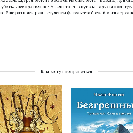
ила Юлька, трудностей не боятся. На опасность – начхать, прикл
– убить… все правильно? А если что-то спутаем – друзья помогут.
о. Еще раз повторим – студенты факультета боевой магии труднос
Вам могут понравиться