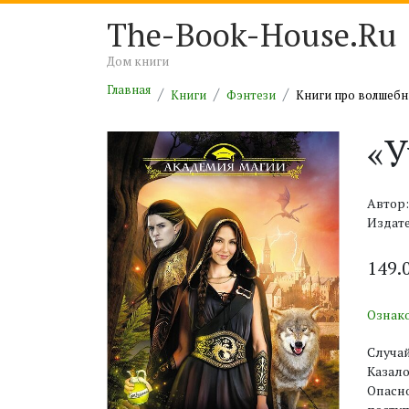
The-Book-House.Ru
Дом книги
Главная
Книги
Фэнтези
Книги про волшеб
«У
Автор:
Издате
149.
Ознак
Случай
Казало
Опасно