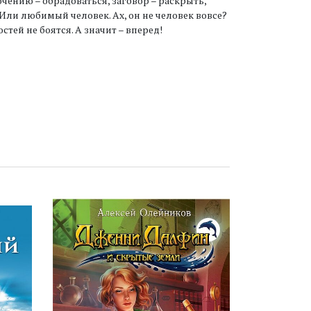
ючению – обрадоваться, заговор – раскрыть,
 Или любимый человек. Ах, он не человек вовсе?
тей не боятся. А значит – вперед!