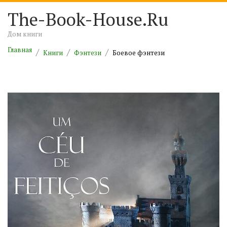
The-Book-House.Ru
Дом книги
Главная
Книги
Фэнтези
Боевое фэнтези