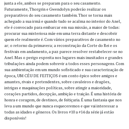
junta a ele, ambos se preparam para o seu casamento.
Futuramente, Thorgrin e Gwendolyn poderão realizar os
preparativos do seu casamento também. Thor se torna mais
achegado a sua irmã e quando tudo se acalma no interior do Anel,
ele é convocado para embarcar em sua missão, a maior de todas:
procurar sua misteriosa mãe em uma terra distante e descobrir
quem ele realmente é. Com vários preparativos de casamento no
ar; o retorno da primavera; a reconstrução da Corte do Rei e os
festivais em andamento, a paz parece resolver restabelecer-se no
Anel. Mas o perigo espreita nos lugares mais inusitados e grandes
tribulações ainda podem sobrevir a todos esses personagens. Com
sua ambientação em um mundo sofisticado e sua caracterização de
época, UM CÉU DE FEITIÇOS é um conto épico sobre amigos e
amantes, rivais e pretendentes, sobre cavaleiros e dragões,
intrigas e maquinações políticas, sobre atingir a maioridade,
corações partidos, decepção, ambição e traição. É uma história de
honra e coragem, de destinos, de feitiçaria. É uma fantasia que nos
leva a um mundo que nunca esqueceremos e que vai interessar a
todas as idades e gêneros. Os livros #10 a #14 da série já estão
disponíveis!