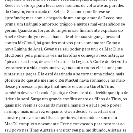
Reece se esforça para levar seus homens de volta até as paredes
do Canyon, com a ajuda de Selese. Seu amor por Selese se
aprofunda; mas com a chegada de um antigo amor de Reece, sua
prima, um triângulo amoroso trágico e muitos mal-entendidos se
geram. Quando as forças do Império são finalmente expulsas do
Anel e Gwendolyn tem a chance de obter sua vingança pessoal
contra McCloud, há grandes motivos para comemorar. Como a
nova Rainha do Anel, Gwen usa seu poder para unir os MacGils e
McClouds pela primeira vez na história e começa a reconstrução
épica de sua terra, de seu exército e da Legião. A Corte do Rei volta
lentamente à vida, mais uma vez, enquanto todos eles começam
juntar suas peças. Ela está destinada a se tornar uma cidade mais
gloriosa do que até mesmo o Rei MacGil havia sonhado, e no meio
desse processo, a justiça finalmente encontra Gareth. Tirus
também deve ser levado à justiça e Gwen terá de decidir que tipo de
líder ela será. Surge um grande conflito entre os filhos de Tirus, os
quais não veem as coisas da mesma maneira e a luta pelo poder
irrompe mais uma vez enquanto Gwen decide se aceitará um
convite para visitar as Ilhas superiores, tornando assim o clã
MacGil completo novamente. Erec é convocado para retornar ao
seu povo nas Ilhas Austrais e visitar seu pai moribundo, Alistair se