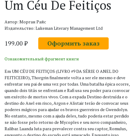
Um Céu De Feitiços
Автор: Морган Райс
Издательство: Lukeman Literary Management Ltd
199.00 ₽
Оформить заказ
Ознакомительный фрагмент книги
Em UM CÉU DE FEITIÇOS (LIVRO #9 DA SÉRIE O ANEL DO
FEITICEIRO), Thorgrin finalmente volta a ser ele mesmo e deve
enfrentar seu pai de uma vez por todas. Uma batalha épica ocorre,
quando dois titãs se enfrentam e Rafi usa seu poder para convocar
um exército de mortos vivos. Com a espada Destino destruída e o
destino do Anel em risco, Argon e Alistair terão de convocar seus
poderes mágicos para ajudar os bravos guerreiros de Gwendolyn.
No entanto, mesmo com a ajuda deles, tudo poderia estar perdido
se não fosse pelo retorno de Mycoples e seu novo companheiro,
Ralibar. Luanda luta para prevalecer contra seu captor, Romulus,
enquanto o destino do escudo está ameaçado. Enquanto isso,