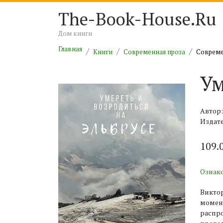
The-Book-House.Ru
Дом книги
Главная
Книги
Современная проза
Совреме
Ум
Автор
Издате
109.
Ознак
Виктор
момент
распро