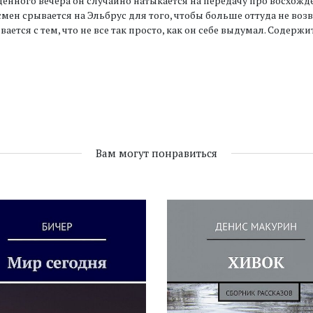
енного вечера он случайно натыкается на передачу про восхожде
мен срывается на Эльбрус для того, чтобы больше оттуда не воз
вается с тем, что не все так просто, как он себе выдумал. Содерж
Вам могут понравиться