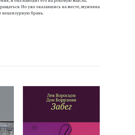
ния, и она наводит его на роковую мысль.
вращаться. Но уже оказавшись на месте, мужчина
ит нецензурную брань.