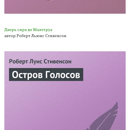
Дверь сира де Малетруа
автор Роберт Льюис Стивенсон