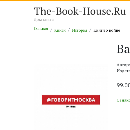
The-Book-House.Ru
Дом книги
Главная
Книги
История
Книги о войне
Ва
Автор
Издате
99.0
Ознак