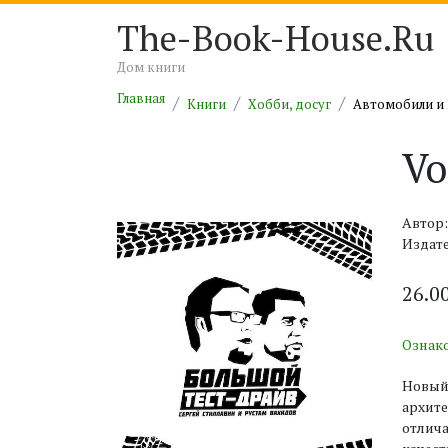
The-Book-House.Ru
Дом книги
Главная
Книги
Хобби, досуг
Автомобили и
Vo
Автор
Издате
26.0
Ознак
Новый
архите
отлич