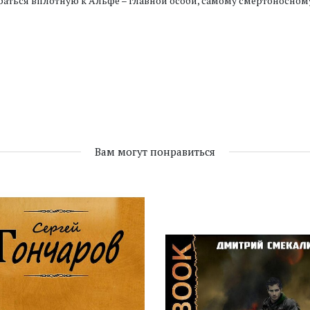
аться вплотную к Альфе – главной особи, самому смертоносному
Вам могут понравиться