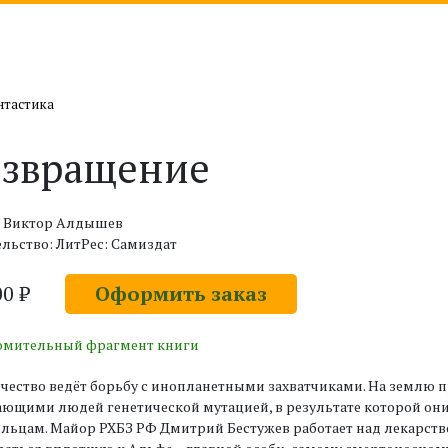
нтастика
озвращение
: Виктор Алдышев
льство: ЛитРес: Самиздат
00 ₽
Оформить заказ
омительный фрагмент книги
чество ведёт борьбу с инопланетными захватчиками. На землю 
ающими людей генетической мутацией, в результате которой он
ьцам. Майор РХБЗ РФ Дмитрий Бестужев работает над лекарством