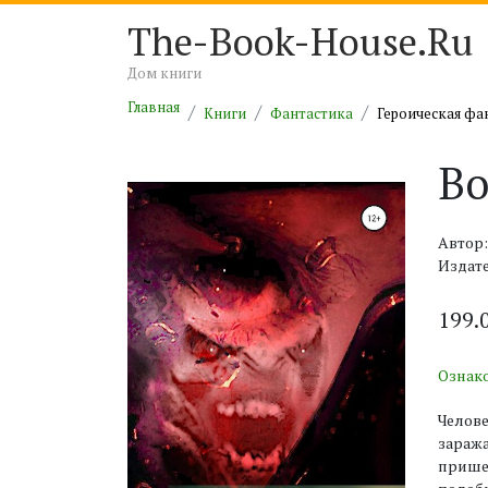
The-Book-House.Ru
Дом книги
Главная
Книги
Фантастика
Героическая фа
В
Автор
Издате
199.
Ознак
Челове
зараж
пришел