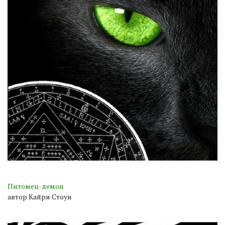
Питомец-демон
автор Кайри Стоун