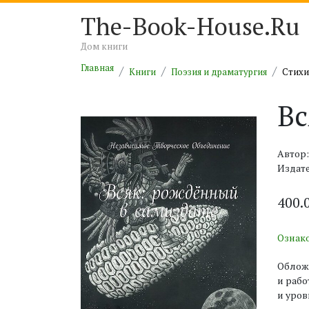
The-Book-House.Ru
Дом книги
Главная
Книги
Поэзия и драматургия
Cтихи
Вс
Автор
Издат
400.
Ознак
Обложк
и рабо
и уров