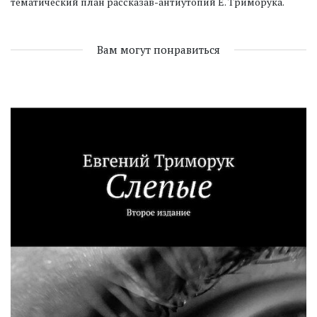
тематический план рассказав-антиутопий Е. Триморука.
Вам могут понравиться