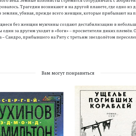
ого века. Земные колонисты стремятся сотрудничать с аборигенам
овалось. Трагедии возникают и на другой планете, где одно из
 землян, убивая, прежде всего женщин, которые прибывают на 
щиеся без женщин мужчины создают дестабилизацию в небольш
 один за другим уходят в «боги» ‒ просветители диких племён. 
 – Сандро, прибывшего на Риту с третьим звездолётом пересел
Вам могут понравиться