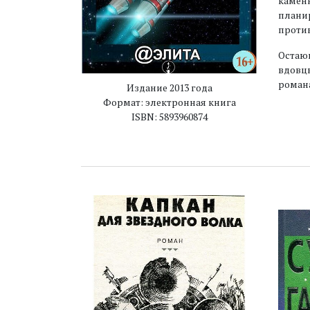
каменн
планир
против
Остаю
вдовцы
романа
Издание 2013 года
Формат: электронная книга
ISBN: 5893960874