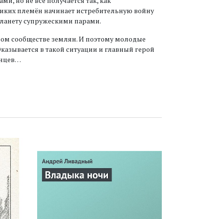
и, но не всё получается так, как
 диких племён начинает истребительную войну
планету супружескими парами.
ом сообществе землян. И поэтому молодые
Оказывается в такой ситуации и главный герой
енцев…