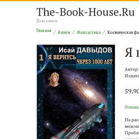
The-Book-House.Ru
Дом книги
Главная
Книги
Фантастика
Космическая ф
Я 
Автор
Издате
59.9
Ознак
На рас
межзвё
Пробле