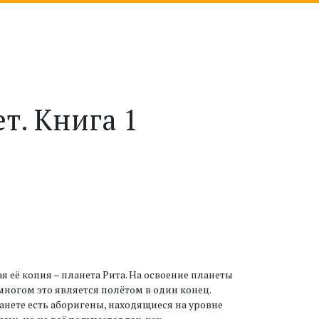
т. Книга 1
я её копия – планета Рита. На освоение планеты
огом это является полётом в один конец.
анете есть аборигены, находящиеся на уровне