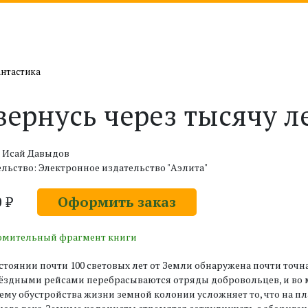
антастика
вернусь через тысячу ле
: Исай Давыдов
льство: Электронное издательство "Аэлита"
0 ₽
Оформить заказ
омительный фрагмент книги
стоянии почти 100 световых лет от Земли обнаружена почти точна
здными рейсами перебрасываются отряды добровольцев, и во мн
му обустройства жизни земной колонии усложняет то, что на пл