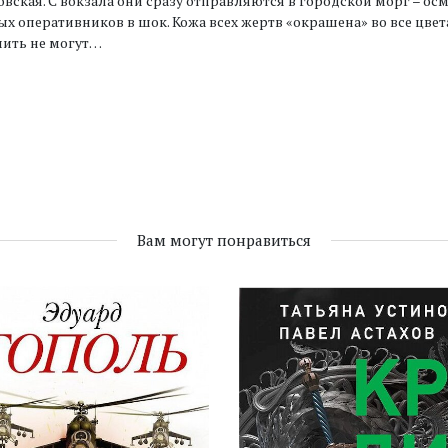
вская. С вокзала они сразу отправляются в городской морг – ос
х оперативников в шок. Кожа всех жертв «окрашена» во все цвет
нить не могут…
Вам могут понравиться