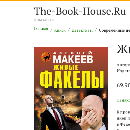
The-Book-House.Ru
Дом книги
Главная
Книги
Детективы
Современные д
Ж
Автор:
Издате
69.9
Ознак
В пров
дней п
в Феде