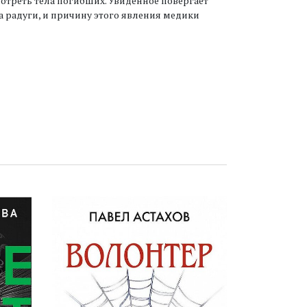
мотреть тела погибших. Увиденное повергает
а радуги, и причину этого явления медики