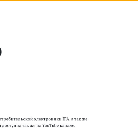
0
отребительской электроники IFA, а так же
 доступна так же на YouTube канале.