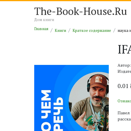
The-Book-House.Ru
Дом книги
Главная
Книги
Краткое содержание
наука 
IF
Автор:
Издате
0.01
Ознак
Павел 
расска