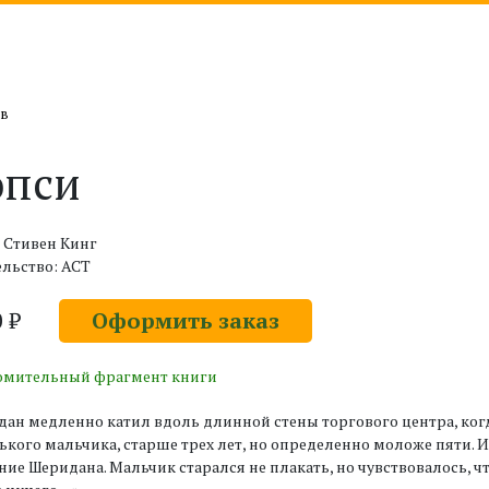
ов
опси
 Стивен Кинг
льство: АСТ
0 ₽
Оформить заказ
омительный фрагмент книги
ан медленно катил вдоль длинной стены торгового центра, когд
кого мальчика, старше трех лет, но определенно моложе пяти.
ие Шеридана. Мальчик старался не плакать, но чувствовалось, ч