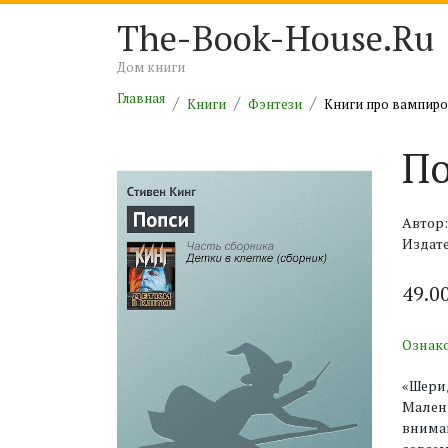
The-Book-House.Ru
Дом книги
Главная
Книги
Фэнтези
Книги про вампир
П
Автор:
Издате
49.0
Ознак
«Шерид
Малень
вниман