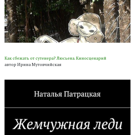
Как сбежать от сутенера? Люсьена. Киносценарий
автор Ирина Мутовчийская