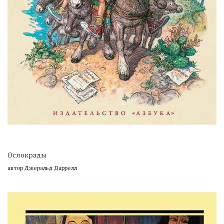
Ослокрады
автор Джеральд Даррелл