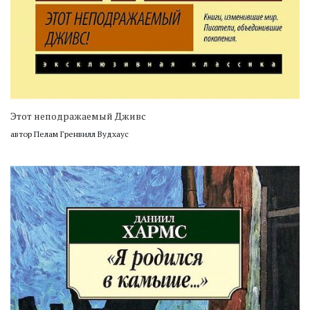
Этот неподражаемый Дживс
автор Пелам Гренвилл Вудхаус