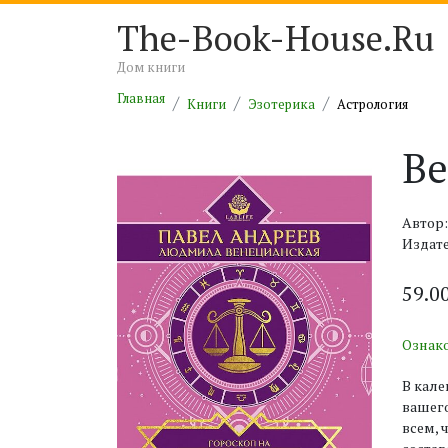
The-Book-House.Ru
Дом книги
Главная
Книги
Эзотерика
Астрология
Ве
Автор
Издате
59.0
Ознак
В кал
вашего
всем, 