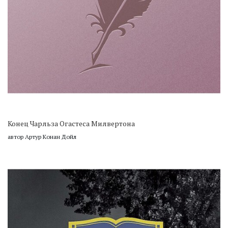
Конец Чарльза Огастеса Милвертона
автор Артур Конан Дойл