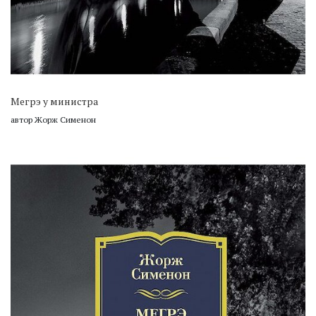
Мегрэ у министра
автор Жорж Сименон