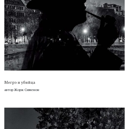
Мегрэ и убийца
автор Жорж Сименон