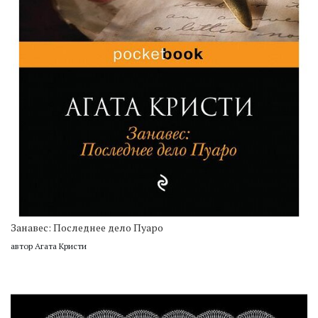
Занавес: Последнее дело Пуаро
автор Агата Кристи