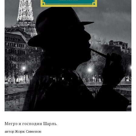
Мегрэ и господин Шарль
автор Жорж Сименон