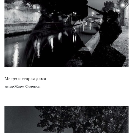
Мегрэ и старая дама
автор Жорж Сименон