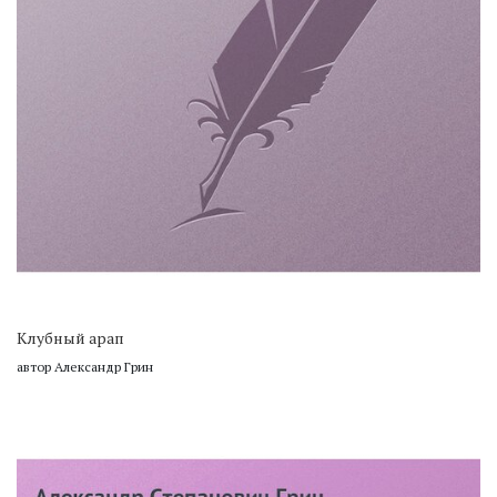
Клубный арап
автор Александр Грин