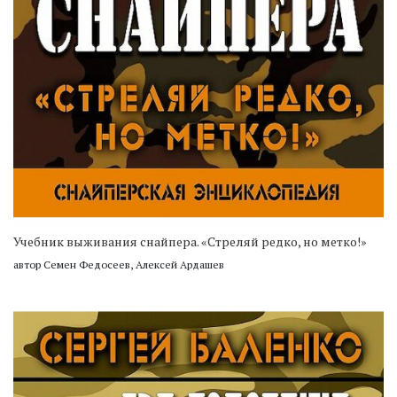
Учебник выживания снайпера. «Стреляй редко, но метко!»
автор Семен Федосеев, Алексей Ардашев