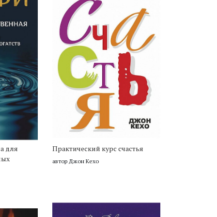
а для
Практический курс счастья
ных
автор Джон Кехо