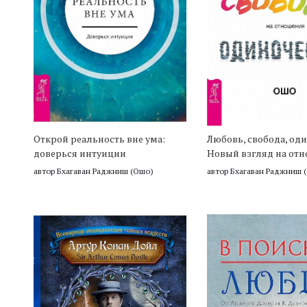
Открой реальность вне ума:
Любовь, свобода, оди
доверься интуиции
Новый взгляд на от
автор Бхагаван Раджниш (Ошо)
автор Бхагаван Раджниш 