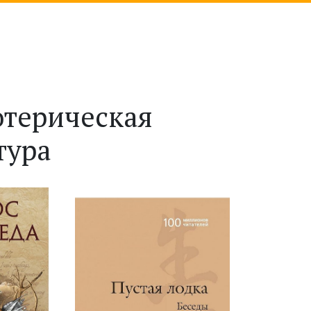
отерическая
тура