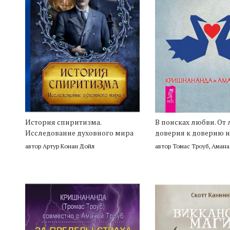
История спиритизма.
В поисках любви. От
Исследование духовного мира
доверия к доверию 
автор Артур Конан Дойл
автор Томас Троуб, Амана