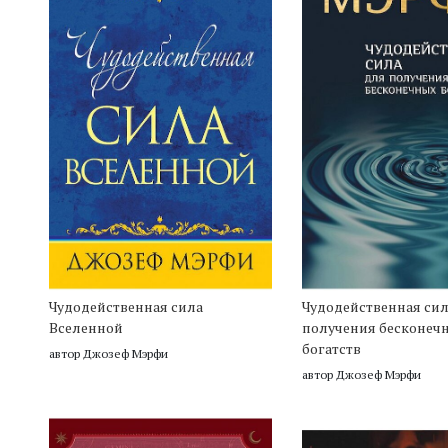
Чудодейственная сила
Чудодейственная сил
Вселенной
получения бесконеч
богатств
автор Джозеф Мэрфи
автор Джозеф Мэрфи