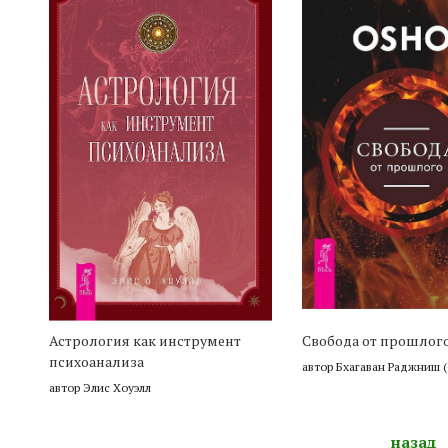
Астрология как инструмент
Свобода от прошлог
психоанализа
автор Бхагаван Раджниш 
автор Элис Хоуэлл
назад